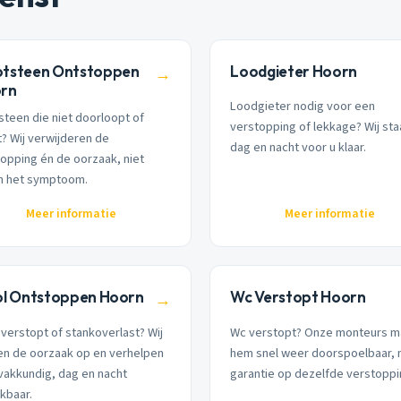
tsteen Ontstoppen
Loodgieter Hoorn
→
rn
Loodgieter nodig voor een
teen die niet doorloopt of
verstopping of lekkage? Wij st
t? Wij verwijderen de
dag en nacht voor u klaar.
opping én de oorzaak, niet
en het symptoom.
Meer informatie
Meer informatie
ol Ontstoppen Hoorn
Wc Verstopt Hoorn
→
 verstopt of stankoverlast? Wij
Wc verstopt? Onze monteurs 
en de oorzaak op en verhelpen
hem snel weer doorspoelbaar,
vakkundig, dag en nacht
garantie op dezelfde verstoppi
kbaar.