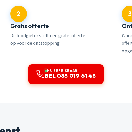
2
3
Gratis offerte
Ont
De loodgieter stelt een gratis offerte
Wann
op voor de ontstopping.
offe
opge
NU BEREIKBAAR
BEL 085 019 61 48
enst