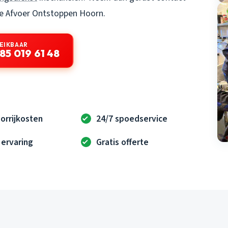
de
Afvoer Ontstoppen Hoorn
.
EIKBAAR
85 019 61 48
orrijkosten
24/7 spoedservice
 ervaring
Gratis offerte