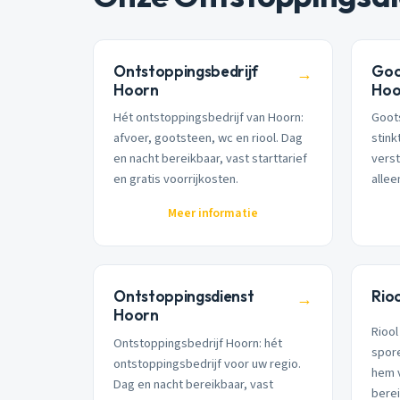
Ontstoppingsbedrijf
Goo
→
Hoorn
Hoo
Hét ontstoppingsbedrijf van Hoorn:
Goots
afvoer, gootsteen, wc en riool. Dag
stink
en nacht bereikbaar, vast starttarief
verst
en gratis voorrijkosten.
alle
Meer informatie
Ontstoppingsdienst
Rio
→
Hoorn
Riool
Ontstoppingsbedrijf Hoorn: hét
spor
ontstoppingsbedrijf voor uw regio.
hem 
Dag en nacht bereikbaar, vast
berei